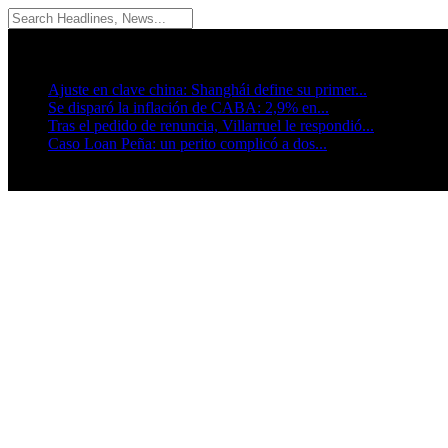
07/08/2026
Breaking News
Ajuste en clave china: Shanghái define su primer...
Se disparó la inflación de CABA: 2,9% en...
Tras el pedido de renuncia, Villarruel le respondió...
Caso Loan Peña: un perito complicó a dos...
Seguinos