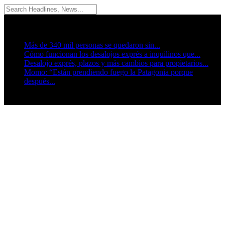
06/08/2026
Breaking News
Más de 340 mil personas se quedaron sin...
Cómo funcionan los desalojos exprés a inquilinos que...
Desalojo exprés, plazos y más cambios para propietarios...
Momo: “Están prendiendo fuego la Patagonia porque
después...
Seguinos