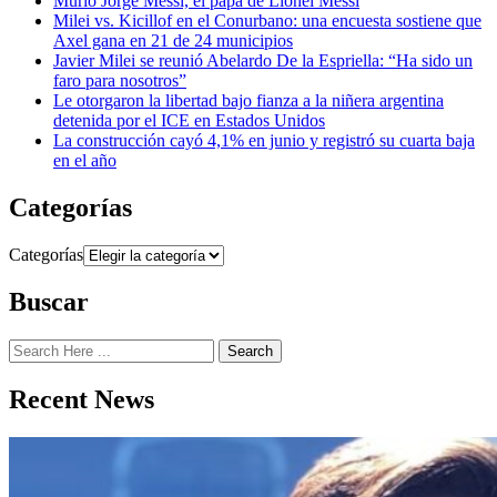
Murió Jorge Messi, el papá de Lionel Messi
Milei vs. Kicillof en el Conurbano: una encuesta sostiene que
Axel gana en 21 de 24 municipios
Javier Milei se reunió Abelardo De la Espriella: “Ha sido un
faro para nosotros”
Le otorgaron la libertad bajo fianza a la niñera argentina
detenida por el ICE en Estados Unidos
La construcción cayó 4,1% en junio y registró su cuarta baja
en el año
Categorías
Categorías
Buscar
Search
Recent News