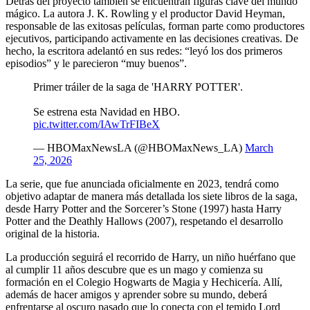
Detrás del proyecto también se encuentran figuras clave del mundo
mágico. La autora J. K. Rowling y el productor David Heyman,
responsable de las exitosas películas, forman parte como productores
ejecutivos, participando activamente en las decisiones creativas. De
hecho, la escritora adelantó en sus redes: “leyó los dos primeros
episodios” y le parecieron “muy buenos”.
Primer tráiler de la saga de 'HARRY POTTER'.
Se estrena esta Navidad en HBO.
pic.twitter.com/IAwTrFIBeX
— HBOMaxNewsLA (@HBOMaxNews_LA)
March
25, 2026
La serie, que fue anunciada oficialmente en 2023, tendrá como
objetivo adaptar de manera más detallada los siete libros de la saga,
desde Harry Potter and the Sorcerer’s Stone (1997) hasta Harry
Potter and the Deathly Hallows (2007), respetando el desarrollo
original de la historia.
La producción seguirá el recorrido de Harry, un niño huérfano que
al cumplir 11 años descubre que es un mago y comienza su
formación en el Colegio Hogwarts de Magia y Hechicería. Allí,
además de hacer amigos y aprender sobre su mundo, deberá
enfrentarse al oscuro pasado que lo conecta con el temido Lord