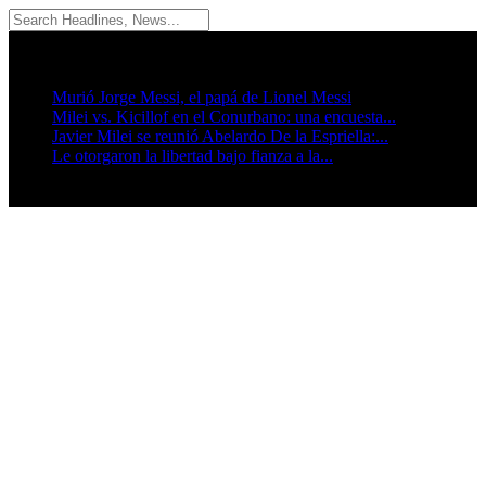
09/08/2026
Breaking News
Murió Jorge Messi, el papá de Lionel Messi
Milei vs. Kicillof en el Conurbano: una encuesta...
Javier Milei se reunió Abelardo De la Espriella:...
Le otorgaron la libertad bajo fianza a la...
Seguinos