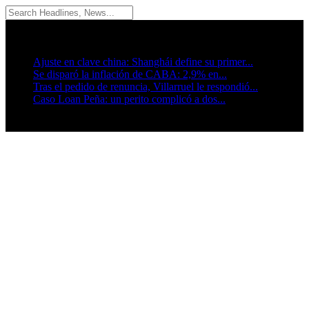
07/08/2026
Breaking News
Ajuste en clave china: Shanghái define su primer...
Se disparó la inflación de CABA: 2,9% en...
Tras el pedido de renuncia, Villarruel le respondió...
Caso Loan Peña: un perito complicó a dos...
Seguinos