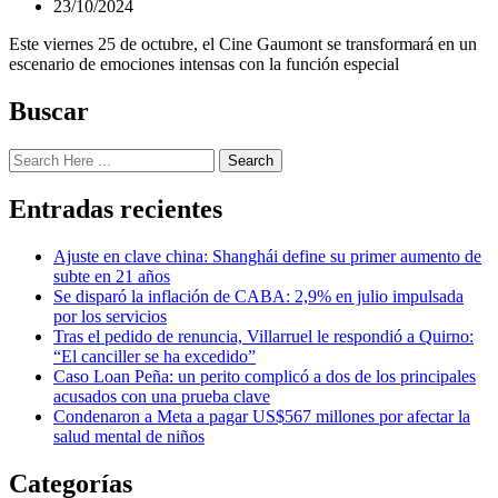
23/10/2024
Este viernes 25 de octubre, el Cine Gaumont se transformará en un
escenario de emociones intensas con la función especial
Buscar
Search
Entradas recientes
Ajuste en clave china: Shanghái define su primer aumento de
subte en 21 años
Se disparó la inflación de CABA: 2,9% en julio impulsada
por los servicios
Tras el pedido de renuncia, Villarruel le respondió a Quirno:
“El canciller se ha excedido”
Caso Loan Peña: un perito complicó a dos de los principales
acusados con una prueba clave
Condenaron a Meta a pagar US$567 millones por afectar la
salud mental de niños
Categorías