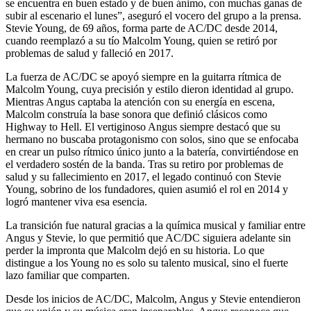
se encuentra en buen estado y de buen ánimo, con muchas ganas de
subir al escenario el lunes”, aseguró el vocero del grupo a la prensa.
Stevie Young, de 69 años, forma parte de AC/DC desde 2014,
cuando reemplazó a su tío Malcolm Young, quien se retiró por
problemas de salud y falleció en 2017.
La fuerza de AC/DC se apoyó siempre en la guitarra rítmica de
Malcolm Young, cuya precisión y estilo dieron identidad al grupo.
Mientras Angus captaba la atención con su energía en escena,
Malcolm construía la base sonora que definió clásicos como
Highway to Hell. El vertiginoso Angus siempre destacó que su
hermano no buscaba protagonismo con solos, sino que se enfocaba
en crear un pulso rítmico único junto a la batería, convirtiéndose en
el verdadero sostén de la banda. Tras su retiro por problemas de
salud y su fallecimiento en 2017, el legado continuó con Stevie
Young, sobrino de los fundadores, quien asumió el rol en 2014 y
logró mantener viva esa esencia.
La transición fue natural gracias a la química musical y familiar entre
Angus y Stevie, lo que permitió que AC/DC siguiera adelante sin
perder la impronta que Malcolm dejó en su historia. Lo que
distingue a los Young no es solo su talento musical, sino el fuerte
lazo familiar que comparten.
Desde los inicios de AC/DC, Malcolm, Angus y Stevie entendieron