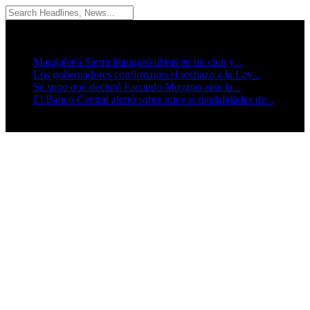
06/08/2026
Breaking News
Magdalena Sierra inauguró obras en un club y...
Los gobernadores confirmaron el rechazo a la Ley...
Se supo qué declaró Facundo Moyano ante la...
El Banco Central alertó sobre nuevas modalidades de...
Seguinos