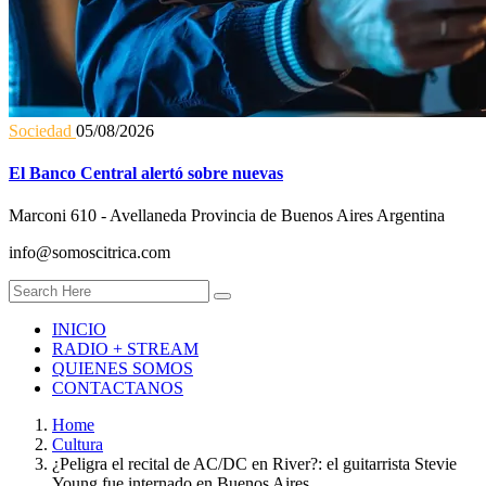
Sociedad
05/08/2026
El Banco Central alertó sobre nuevas
Marconi 610 - Avellaneda Provincia de Buenos Aires Argentina
info@somoscitrica.com
INICIO
RADIO + STREAM
QUIENES SOMOS
CONTACTANOS
Home
Cultura
¿Peligra el recital de AC/DC en River?: el guitarrista Stevie
Young fue internado en Buenos Aires