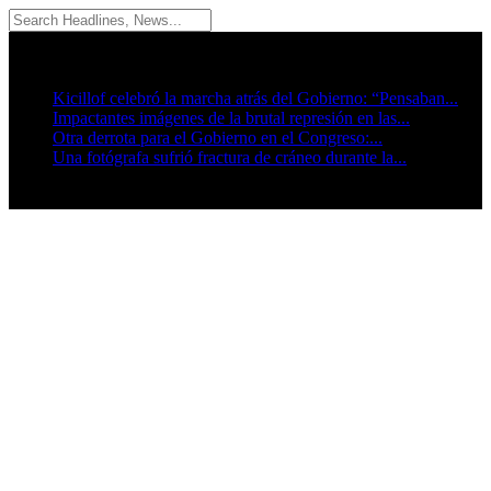
07/08/2026
Breaking News
Kicillof celebró la marcha atrás del Gobierno: “Pensaban...
Impactantes imágenes de la brutal represión en las...
Otra derrota para el Gobierno en el Congreso:...
Una fotógrafa sufrió fractura de cráneo durante la...
Seguinos