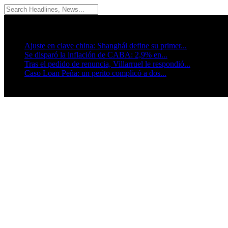
07/08/2026
Breaking News
Ajuste en clave china: Shanghái define su primer...
Se disparó la inflación de CABA: 2,9% en...
Tras el pedido de renuncia, Villarruel le respondió...
Caso Loan Peña: un perito complicó a dos...
Seguinos