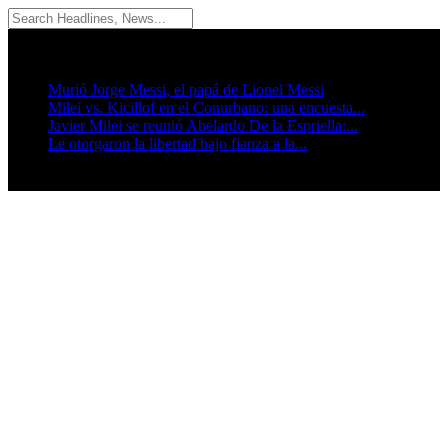
09/08/2026
Breaking News
Murió Jorge Messi, el papá de Lionel Messi
Milei vs. Kicillof en el Conurbano: una encuesta...
Javier Milei se reunió Abelardo De la Espriella:...
Le otorgaron la libertad bajo fianza a la...
Seguinos