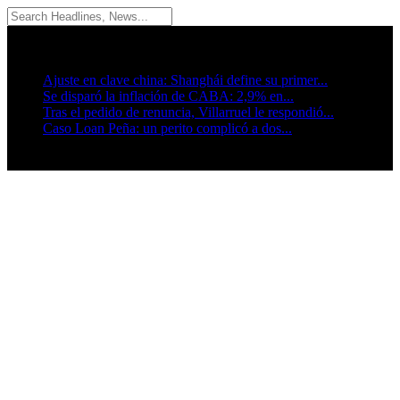
08/08/2026
Breaking News
Ajuste en clave china: Shanghái define su primer...
Se disparó la inflación de CABA: 2,9% en...
Tras el pedido de renuncia, Villarruel le respondió...
Caso Loan Peña: un perito complicó a dos...
Seguinos