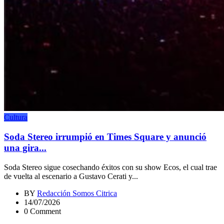
Cultura
Soda Stereo irrumpió en Times Square y anunció
una gira...
Soda Stereo sigue cosechando éxitos con su show Ecos, el cual trae
de vuelta al escenario a Gustavo Cerati y...
BY
Redacción Somos Citrica
14/07/2026
0 Comment