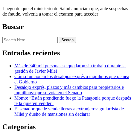
Luego de que el ministerio de Salud anunciara que, ante sospechas
de fraude, volvería a tomar el examen para acceder
Buscar
Search
Entradas recientes
Más de 340 mil personas se quedaron sin trabajo durante la
gestión de Javier Milei
Cómo funcionan los desalojos exprés a inquilinos que planea
el Gobierno
Desalojo exprés, plazos y más cambios para propietarios e
inquilinos: qué se vota en el Senado
Momo: “Están prendiendo fuego la Patagonia porque después
te la quieren vender”
El senador que le vende tierras a extranjeros: guitarrista de
Milei y dueño de mansiones sin declarar
Categorías