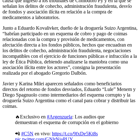
causa que ingresó a los tribunales de Comodoro Py y en la que se
señalan los delitos de cohecho, administración fraudulenta, desvío
de fondos y asociación ilícita en relación a la compra de
medicamentos a laboratorios.
Junto a Eduardo Kovalivker, dueño de la droguería Suizo Argentina,
“habrían participado en un esquema de cobro y pago de coimas
relacionadas con la compra y provisión de medicamentos, con
afectación directa a los fondos públicos, hechos que encuadran en
los delitos de cohecho, administración fraudulenta, negociaciones
incompatibles con el ejercicio de funciones públicas e infracción a la
ley de Ética Pública, debiendo analizarse la maniobra como una
asociación ilícita entre los actores”, consigna la presentación
realizada por el abogado Gregorio Dalbón.
Javier y Karina Milei aparecen señalados como beneficiarios
directos del retorno de fondos desviados, Eduardo “Lule” Menem y
Diego Spagnuolo como intermediarios del esquema corrupto y la
droguería Suizo Argentina como el canal para cobrar y distribuir las
coimas.
🔥Exclusivo en
#Argenzuela
: Los audios que
demuestran el esquema de corrupción en el gobierno
📲
#C5N
en vivo:
https://t.co/9fxDe5Kt8s
pic.twitter.com/GNlrNjaPUY