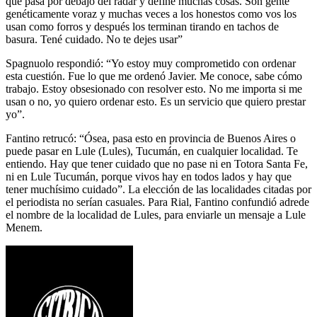
que pasa por debajo del radar y define muchas cosas. Son gente
genéticamente voraz y muchas veces a los honestos como vos los
usan como forros y después los terminan tirando en tachos de
basura. Tené cuidado. No te dejes usar”
Spagnuolo respondió: “Yo estoy muy comprometido con ordenar
esta cuestión. Fue lo que me ordenó Javier. Me conoce, sabe cómo
trabajo. Estoy obsesionado con resolver esto. No me importa si me
usan o no, yo quiero ordenar esto. Es un servicio que quiero prestar
yo”.
Fantino retrucó: “Ósea, pasa esto en provincia de Buenos Aires o
puede pasar en Lule (Lules), Tucumán, en cualquier localidad. Te
entiendo. Hay que tener cuidado que no pase ni en Totora Santa Fe,
ni en Lule Tucumán, porque vivos hay en todos lados y hay que
tener muchísimo cuidado”. La elección de las localidades citadas por
el periodista no serían casuales. Para Rial, Fantino confundió adrede
el nombre de la localidad de Lules, para enviarle un mensaje a Lule
Menem.