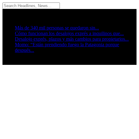
06/08/2026
Breaking News
Más de 340 mil personas se quedaron sin...
Cómo funcionan los desalojos exprés a inquilinos que...
Desalojo exprés, plazos y más cambios para propietarios...
Momo: “Están prendiendo fuego la Patagonia porque
después...
Seguinos