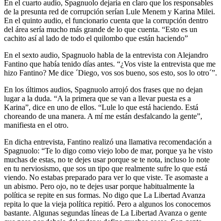
En el cuarto audio, Spagnuolo dejaría en claro que los responsables
de la presunta red de corrupción serían Lule Menem y Karina Milei.
En el quinto audio, el funcionario cuenta que la corrupción dentro
del área sería mucho más grande de lo que cuenta. “Esto es un
cachito así al lado de todo el quilombo que están haciendo”
En el sexto audio, Spagnuolo habla de la entrevista con Alejandro
Fantino que había tenido días antes. “¿Vos viste la entrevista que me
hizo Fantino? Me dice ´Diego, vos sos bueno, sos esto, sos lo otro´”.
En los últimos audios, Spagnuolo arrojó dos frases que no dejan
lugar a la duda. “A la primera que se van a llevar puesta es a
Karina”, dice en uno de ellos. “Lule lo que está haciendo. Está
choreando de una manera. A mí me están desfalcando la gente”,
manifiesta en el otro.
En dicha entrevista, Fantino realizó una llamativa recomendación a
Spagnuolo: “Te lo digo como viejo lobo de mar, porque ya he visto
muchas de estas, no te dejes usar porque se te nota, incluso lo note
en tu nerviosismo, que sos un tipo que realmente sufre lo que está
viendo. No estabas preparado para ver lo que viste. Te asomaste a
un abismo. Pero ojo, no te dejes usar porque habitualmente la
política se repite en sus formas. No digo que La Libertad Avanza
repita lo que la vieja política repitió. Pero a algunos los conocemos
bastante. Algunas segundas líneas de La Libertad Avanza o gente