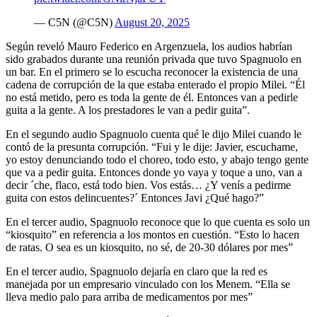
— C5N (@C5N)
August 20, 2025
Según reveló Mauro Federico en Argenzuela, los audios habrían
sido grabados durante una reunión privada que tuvo Spagnuolo en
un bar. En el primero se lo escucha reconocer la existencia de una
cadena de corrupción de la que estaba enterado el propio Milei. “Él
no está metido, pero es toda la gente de él. Entonces van a pedirle
guita a la gente. A los prestadores le van a pedir guita”.
En el segundo audio Spagnuolo cuenta qué le dijo Milei cuando le
contó de la presunta corrupción. “Fui y le dije: Javier, escuchame,
yo estoy denunciando todo el choreo, todo esto, y abajo tengo gente
que va a pedir guita. Entonces donde yo vaya y toque a uno, van a
decir ´che, flaco, está todo bien. Vos estás… ¿Y venís a pedirme
guita con estos delincuentes?´ Entonces Javi ¿Qué hago?”
En el tercer audio, Spagnuolo reconoce que lo que cuenta es solo un
“kiosquito” en referencia a los montos en cuestión. “Esto lo hacen
de ratas. O sea es un kiosquito, no sé, de 20-30 dólares por mes”
En el tercer audio, Spagnuolo dejaría en claro que la red es
manejada por un empresario vinculado con los Menem. “Ella se
lleva medio palo para arriba de medicamentos por mes”