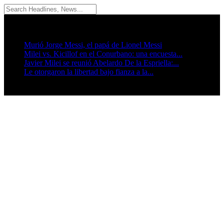
08/08/2026
Breaking News
Murió Jorge Messi, el papá de Lionel Messi
Milei vs. Kicillof en el Conurbano: una encuesta...
Javier Milei se reunió Abelardo De la Espriella:...
Le otorgaron la libertad bajo fianza a la...
Seguinos