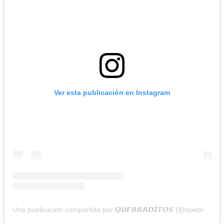
Ver esta publicación en Instagram
Una publicación compartida por 𝙌𝙐𝙀𝘽𝙍𝘼𝘿𝙄𝙏𝙊𝙎 (@quebraditos)