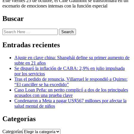
Este viernes 25 de octubre, el Cine Gaumont se transformará en un
escenario de emociones intensas con la función especial
Buscar
Search
Entradas recientes
Ajuste en clave china: Shanghái define su primer aumento de
subte en 21 años
Se disparó la inflación de CABA: 2,9% en julio impulsada
por los servicios
Tras el pedido de renuncia, Villarruel le respondió a Quirno:
“El canciller se ha excedido”
Caso Loan Peña: un perito complicó a dos de los principales
acusados con una prueba clave
Condenaron a Meta a pagar US$567 millones por afectar la
salud mental de niños
Categorías
Categorías