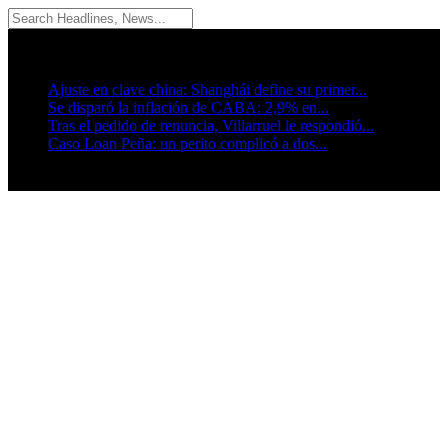
07/08/2026
Breaking News
Ajuste en clave china: Shanghái define su primer...
Se disparó la inflación de CABA: 2,9% en...
Tras el pedido de renuncia, Villarruel le respondió...
Caso Loan Peña: un perito complicó a dos...
Seguinos