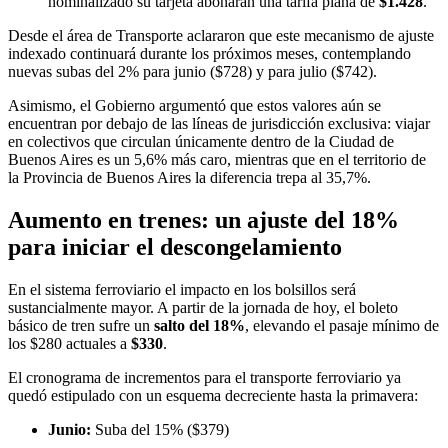
nominalizado su tarjeta abonarán una tarifa plana de
$1.428
.
Desde el área de Transporte aclararon que este mecanismo de ajuste
indexado continuará durante los próximos meses, contemplando
nuevas subas del 2% para junio ($728) y para julio ($742).
Asimismo, el Gobierno argumentó que estos valores aún se
encuentran por debajo de las líneas de jurisdicción exclusiva: viajar
en colectivos que circulan únicamente dentro de la Ciudad de
Buenos Aires es un 5,6% más caro, mientras que en el territorio de
la Provincia de Buenos Aires la diferencia trepa al 35,7%.
Aumento en trenes: un ajuste del 18%
para iniciar el descongelamiento
En el sistema ferroviario el impacto en los bolsillos será
sustancialmente mayor. A partir de la jornada de hoy, el boleto
básico de tren sufre un
salto del 18%
, elevando el pasaje mínimo de
los $280 actuales a
$330
.
El cronograma de incrementos para el transporte ferroviario ya
quedó estipulado con un esquema decreciente hasta la primavera:
Junio:
Suba del 15% ($379)