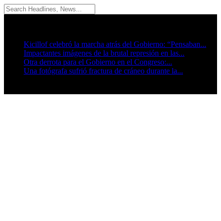
07/08/2026
Breaking News
Kicillof celebró la marcha atrás del Gobierno: “Pensaban...
Impactantes imágenes de la brutal represión en las...
Otra derrota para el Gobierno en el Congreso:...
Una fotógrafa sufrió fractura de cráneo durante la...
Seguinos