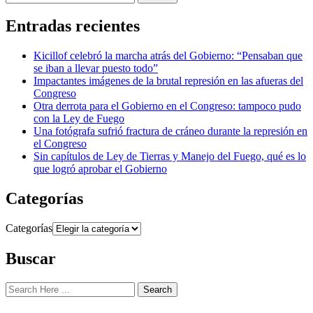
Entradas recientes
Kicillof celebró la marcha atrás del Gobierno: “Pensaban que
se iban a llevar puesto todo”
Impactantes imágenes de la brutal represión en las afueras del
Congreso
Otra derrota para el Gobierno en el Congreso: tampoco pudo
con la Ley de Fuego
Una fotógrafa sufrió fractura de cráneo durante la represión en
el Congreso
Sin capítulos de Ley de Tierras y Manejo del Fuego, qué es lo
que logró aprobar el Gobierno
Categorías
Categorías
Buscar
Search