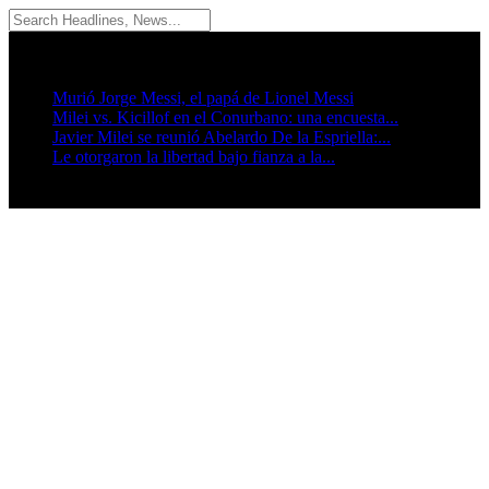
09/08/2026
Breaking News
Murió Jorge Messi, el papá de Lionel Messi
Milei vs. Kicillof en el Conurbano: una encuesta...
Javier Milei se reunió Abelardo De la Espriella:...
Le otorgaron la libertad bajo fianza a la...
Seguinos