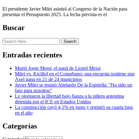
El presidente Javier Milei asistirá al Congreso de la Nación para
presentar el Presupuesto 2025. La fecha prevista es el
Buscar
Search
Entradas recientes
Murió Jorge Messi, el papá de Lionel Messi
Milei vs. Kicillof en el Conurbano: una encuesta sostiene que
Axel gana en 21 de 24 municipios
Javier Milei se reunió Abelardo De la Espriella: “Ha sido un
faro para nosotros”
Le otorgaron la libertad bajo fianza a la niñera argentina
detenida por el ICE en Estados Unidos
La construcción cayó 4,1% en junio y registró su cuarta baja
en el año
Categorías