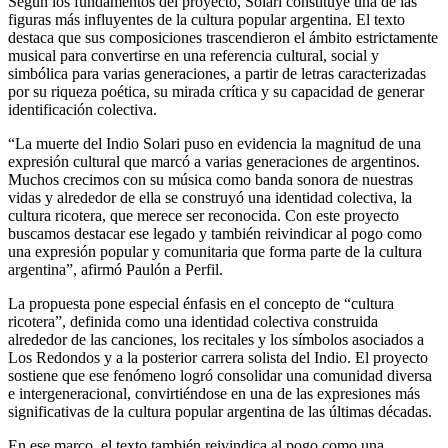
Según los fundamentos del proyecto, Solari constituye una de las
figuras más influyentes de la cultura popular argentina. El texto
destaca que sus composiciones trascendieron el ámbito estrictamente
musical para convertirse en una referencia cultural, social y
simbólica para varias generaciones, a partir de letras caracterizadas
por su riqueza poética, su mirada crítica y su capacidad de generar
identificación colectiva.
“La muerte del Indio Solari puso en evidencia la magnitud de una
expresión cultural que marcó a varias generaciones de argentinos.
Muchos crecimos con su música como banda sonora de nuestras
vidas y alrededor de ella se construyó una identidad colectiva, la
cultura ricotera, que merece ser reconocida. Con este proyecto
buscamos destacar ese legado y también reivindicar al pogo como
una expresión popular y comunitaria que forma parte de la cultura
argentina”, afirmó Paulón a Perfil.
La propuesta pone especial énfasis en el concepto de “cultura
ricotera”, definida como una identidad colectiva construida
alrededor de las canciones, los recitales y los símbolos asociados a
Los Redondos y a la posterior carrera solista del Indio. El proyecto
sostiene que ese fenómeno logró consolidar una comunidad diversa
e intergeneracional, convirtiéndose en una de las expresiones más
significativas de la cultura popular argentina de las últimas décadas.
En ese marco, el texto también reivindica al pogo como una