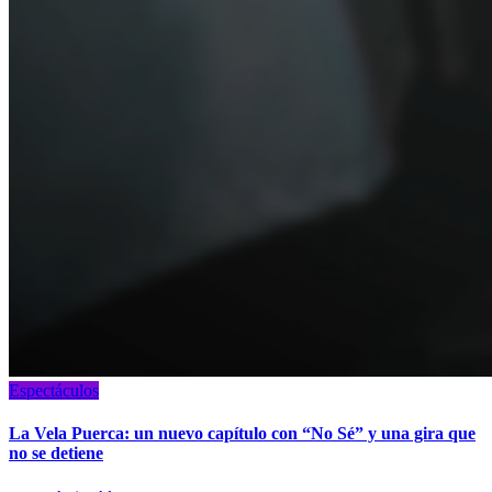
Espectáculos
La Vela Puerca: un nuevo capítulo con “No Sé” y una gira que
no se detiene