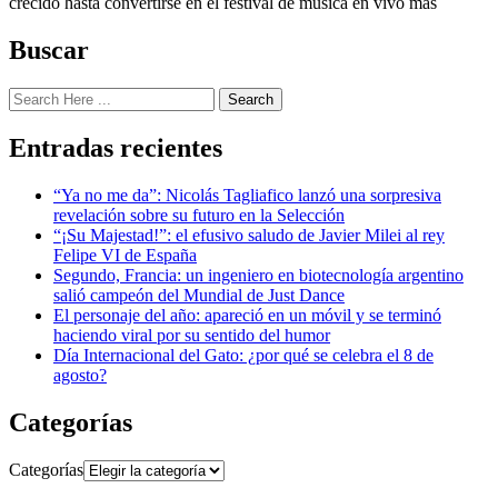
crecido hasta convertirse en el festival de música en vivo más
Buscar
Search
Entradas recientes
“Ya no me da”: Nicolás Tagliafico lanzó una sorpresiva
revelación sobre su futuro en la Selección
“¡Su Majestad!”: el efusivo saludo de Javier Milei al rey
Felipe VI de España
Segundo, Francia: un ingeniero en biotecnología argentino
salió campeón del Mundial de Just Dance
El personaje del año: apareció en un móvil y se terminó
haciendo viral por su sentido del humor
Día Internacional del Gato: ¿por qué se celebra el 8 de
agosto?
Categorías
Categorías