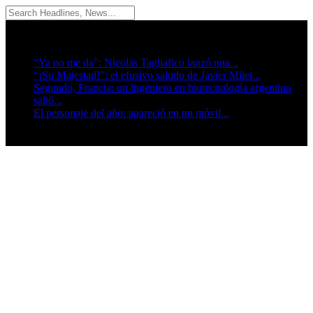
08/08/2026
Breaking News
“Ya no me da”: Nicolás Tagliafico lanzó una...
“¡Su Majestad!”: el efusivo saludo de Javier Milei...
Segundo, Francia: un ingeniero en biotecnología argentino
salió...
El personaje del año: apareció en un móvil...
Seguinos