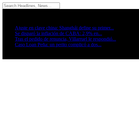
08/08/2026
Breaking News
Ajuste en clave china: Shanghái define su primer...
Se disparó la inflación de CABA: 2,9% en...
Tras el pedido de renuncia, Villarruel le respondió...
Caso Loan Peña: un perito complicó a dos...
Seguinos