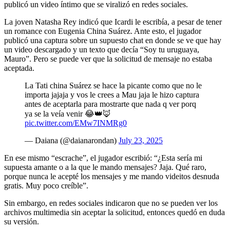
publicó un video íntimo que se viralizó en redes sociales.
La joven Natasha Rey indicó que Icardi le escribía, a pesar de tener
un romance con Eugenia China Suárez. Ante esto, el jugador
publicó una captura sobre un supuesto chat en donde se ve que hay
un video descargado y un texto que decía “Soy tu uruguaya,
Mauro”. Pero se puede ver que la solicitud de mensaje no estaba
aceptada.
La Tati china Suárez se hace la picante como que no le
importa jajaja y vos le crees a Mau jaja le hizo captura
antes de aceptarla para mostrarte que nada q ver porq
ya se la veía venir 😂👑🦊
pic.twitter.com/EMw7INMRg0
— Daiana (@daianarondan)
July 23, 2025
En ese mismo “escrache”, el jugador escribió: “¿Esta sería mi
supuesta amante o a la que le mando mensajes? Jaja. Qué raro,
porque nunca le acepté los mensajes y me mando videitos desnuda
gratis. Muy poco creíble”.
Sin embargo, en redes sociales indicaron que no se pueden ver los
archivos multimedia sin aceptar la solicitud, entonces quedó en duda
su versión.