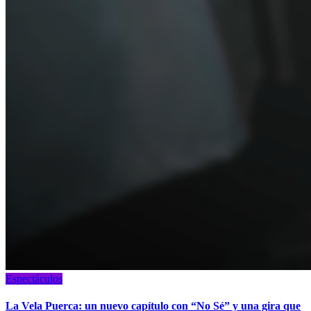
Espectáculos
La Vela Puerca: un nuevo capítulo con “No Sé” y una gira que