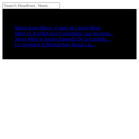
08/08/2026
Breaking News
Murió Jorge Messi, el papá de Lionel Messi
Milei vs. Kicillof en el Conurbano: una encuesta...
Javier Milei se reunió Abelardo De la Espriella:...
Le otorgaron la libertad bajo fianza a la...
Seguinos