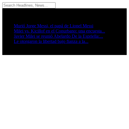
09/08/2026
Breaking News
Murió Jorge Messi, el papá de Lionel Messi
Milei vs. Kicillof en el Conurbano: una encuesta...
Javier Milei se reunió Abelardo De la Espriella:...
Le otorgaron la libertad bajo fianza a la...
Seguinos