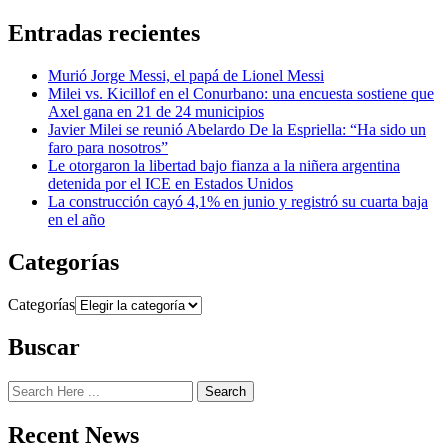
Entradas recientes
Murió Jorge Messi, el papá de Lionel Messi
Milei vs. Kicillof en el Conurbano: una encuesta sostiene que
Axel gana en 21 de 24 municipios
Javier Milei se reunió Abelardo De la Espriella: “Ha sido un
faro para nosotros”
Le otorgaron la libertad bajo fianza a la niñera argentina
detenida por el ICE en Estados Unidos
La construcción cayó 4,1% en junio y registró su cuarta baja
en el año
Categorías
Categorías
Buscar
Search
Recent News