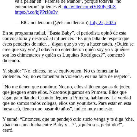
va a pelear en "Párense de Manos", porque todavía "no
entendieron" quién es él.
pic.twitter.com/tVR0lyl3bX
https://t.co/kjPPrJ8e3v
— ElCanciller.com (@elcancillercom)
July 22, 2025
En su programa radial, “Basta Baby”, el periodista opinó de esta
convocatoria y destrozó al influencer. “Es una falta de respeto que
estos pendejos de mier… digan que yo voy a hacer catch. ¿Quién se
cree que soy yo? ¿Todavía no entendieron quién soy yo y quiénes
son los chimenteros y quién es Luquitas Rodríguez?”, comenzó
diciendo.
Y, siguió: “No, chicos, no se equivoquen. No es fomentar la
violencia. No, no es fomentar la violencia, es una falta de respeto”.
“No me tienen que nombrar. No, no, ellos si tienen ganas de joder,
que jueguen entre ellos. Nosotros jugamos en Primera. Ellos que
sigan patrullando. Cuando lleguen a Primera, hablamos. La verdad
que no somos todos colegas, ellos son youtubers. Para estar en esta
mesa acá, tienen que pasar 40 años”, indicó muy molesto.
Y sumó: “Entonces, que un pendejo culo sucio venga y te diga ‘che,
¿hacemos una lucha entre Baby y…?’, ¿quién sos, pelotudo?”,
cerró.