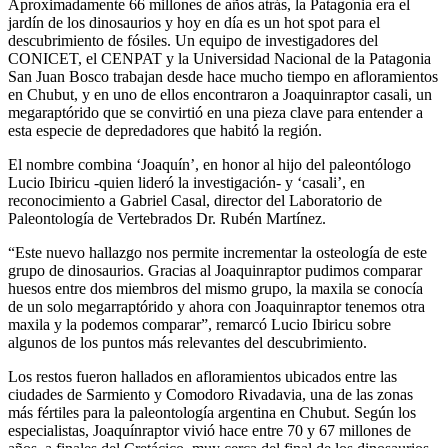
Aproximadamente 66 millones de años atrás, la Patagonia era el
jardín de los dinosaurios y hoy en día es un hot spot para el
descubrimiento de fósiles. Un equipo de investigadores del
CONICET, el CENPAT y la Universidad Nacional de la Patagonia
San Juan Bosco trabajan desde hace mucho tiempo en afloramientos
en Chubut, y en uno de ellos encontraron a Joaquinraptor casali, un
megaraptórido que se convirtió en una pieza clave para entender a
esta especie de depredadores que habitó la región.
El nombre combina ‘Joaquín’, en honor al hijo del paleontólogo
Lucio Ibiricu -quien lideró la investigación- y ‘casali’, en
reconocimiento a Gabriel Casal, director del Laboratorio de
Paleontología de Vertebrados Dr. Rubén Martínez.
“Este nuevo hallazgo nos permite incrementar la osteología de este
grupo de dinosaurios. Gracias al Joaquinraptor pudimos comparar
huesos entre dos miembros del mismo grupo, la maxila se conocía
de un solo megarraptórido y ahora con Joaquinraptor tenemos otra
maxila y la podemos comparar”, remarcó Lucio Ibiricu sobre
algunos de los puntos más relevantes del descubrimiento.
Los restos fueron hallados en afloramientos ubicados entre las
ciudades de Sarmiento y Comodoro Rivadavia, una de las zonas
más fértiles para la paleontología argentina en Chubut. Según los
especialistas, Joaquínraptor vivió hace entre 70 y 67 millones de