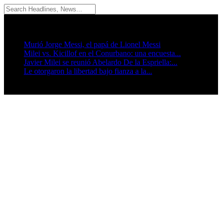
08/08/2026
Breaking News
Murió Jorge Messi, el papá de Lionel Messi
Milei vs. Kicillof en el Conurbano: una encuesta...
Javier Milei se reunió Abelardo De la Espriella:...
Le otorgaron la libertad bajo fianza a la...
Seguinos