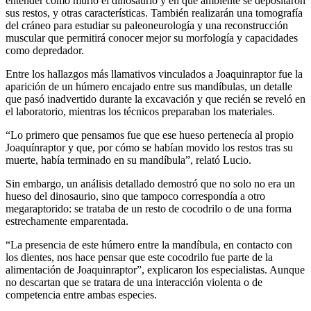
entender cómo murió el dinosaurio y en qué ambiente se depositaron
sus restos, y otras características. También realizarán una tomografía
del cráneo para estudiar su paleoneurología y una reconstrucción
muscular que permitirá conocer mejor su morfología y capacidades
como depredador.
Entre los hallazgos más llamativos vinculados a Joaquinraptor fue la
aparición de un húmero encajado entre sus mandíbulas, un detalle
que pasó inadvertido durante la excavación y que recién se reveló en
el laboratorio, mientras los técnicos preparaban los materiales.
“Lo primero que pensamos fue que ese hueso pertenecía al propio
Joaquínraptor y que, por cómo se habían movido los restos tras su
muerte, había terminado en su mandíbula”, relató Lucio.
Sin embargo, un análisis detallado demostró que no solo no era un
hueso del dinosaurio, sino que tampoco correspondía a otro
megaraptorido: se trataba de un resto de cocodrilo o de una forma
estrechamente emparentada.
“La presencia de este húmero entre la mandíbula, en contacto con
los dientes, nos hace pensar que este cocodrilo fue parte de la
alimentación de Joaquinraptor”, explicaron los especialistas. Aunque
no descartan que se tratara de una interacción violenta o de
competencia entre ambas especies.