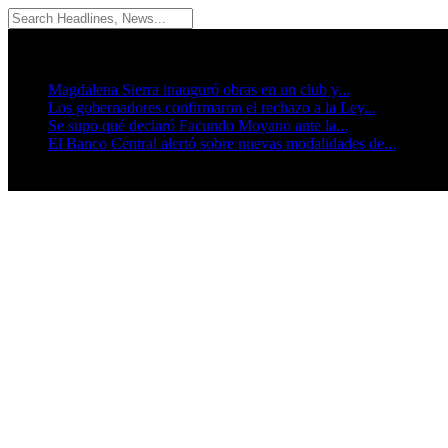
06/08/2026
Breaking News
Magdalena Sierra inauguró obras en un club y...
Los gobernadores confirmaron el rechazo a la Ley...
Se supo qué declaró Facundo Moyano ante la...
El Banco Central alertó sobre nuevas modalidades de...
Seguinos