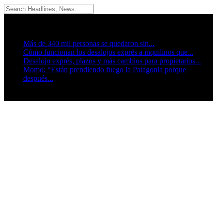
07/08/2026
Breaking News
Más de 340 mil personas se quedaron sin...
Cómo funcionan los desalojos exprés a inquilinos que...
Desalojo exprés, plazos y más cambios para propietarios...
Momo: “Están prendiendo fuego la Patagonia porque
después...
Seguinos