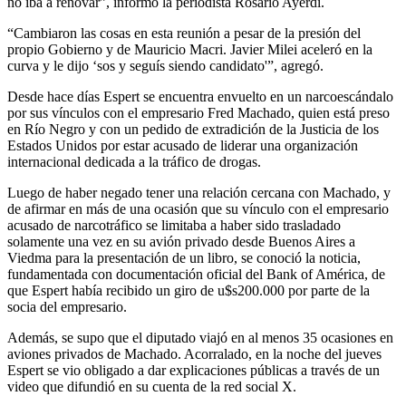
no iba a renovar”, informó la periodista Rosario Ayerdi.
“Cambiaron las cosas en esta reunión a pesar de la presión del
propio Gobierno y de Mauricio Macri. Javier Milei aceleró en la
curva y le dijo ‘sos y seguís siendo candidato'”, agregó.
Desde hace días Espert se encuentra envuelto en un narcoescándalo
por sus vínculos con el empresario Fred Machado, quien está preso
en Río Negro y con un pedido de extradición de la Justicia de los
Estados Unidos por estar acusado de liderar una organización
internacional dedicada a la tráfico de drogas.
Luego de haber negado tener una relación cercana con Machado, y
de afirmar en más de una ocasión que su vínculo con el empresario
acusado de narcotráfico se limitaba a haber sido trasladado
solamente una vez en su avión privado desde Buenos Aires a
Viedma para la presentación de un libro, se conoció la noticia,
fundamentada con documentación oficial del Bank of América, de
que Espert había recibido un giro de u$s200.000 por parte de la
socia del empresario.
Además, se supo que el diputado viajó en al menos 35 ocasiones en
aviones privados de Machado. Acorralado, en la noche del jueves
Espert se vio obligado a dar explicaciones públicas a través de un
video que difundió en su cuenta de la red social X.