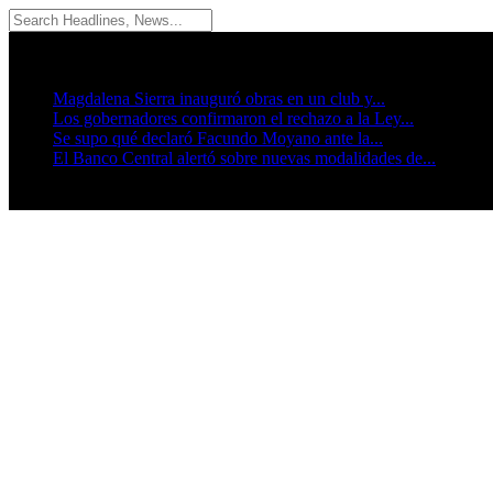
06/08/2026
Breaking News
Magdalena Sierra inauguró obras en un club y...
Los gobernadores confirmaron el rechazo a la Ley...
Se supo qué declaró Facundo Moyano ante la...
El Banco Central alertó sobre nuevas modalidades de...
Seguinos