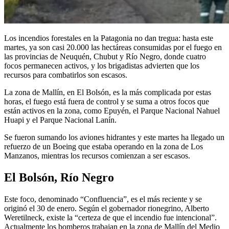
Los incendios forestales en la Patagonia no dan tregua: hasta este
martes, ya son casi 20.000 las hectáreas consumidas por el fuego en
las provincias de Neuquén, Chubut y Río Negro, donde cuatro
focos permanecen activos, y los brigadistas advierten que los
recursos para combatirlos son escasos.
La zona de Mallín, en El Bolsón, es la más complicada por estas
horas, el fuego está fuera de control y se suma a otros focos que
están activos en la zona, como Epuyén, el Parque Nacional Nahuel
Huapi y el Parque Nacional Lanín.
Se fueron sumando los aviones hidrantes y este martes ha llegado un
refuerzo de un Boeing que estaba operando en la zona de Los
Manzanos, mientras los recursos comienzan a ser escasos.
El Bolsón, Río Negro
Este foco, denominado “Confluencia”, es el más reciente y se
originó el 30 de enero. Según el gobernador rionegrino, Alberto
Weretilneck, existe la “certeza de que el incendio fue intencional”.
Actualmente los bomberos trabajan en la zona de Mallín del Medio