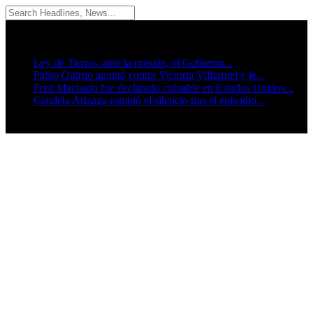
06/08/2026
Breaking News
Ley de Tierras: ante la presión, el Gobierno...
Pablo Quirno apuntó contra Victoria Villarruel y le...
Fred Machado fue declarado culpable en Estados Unidos...
Candela Arizaga rompió el silencio tras el episodio...
Seguinos