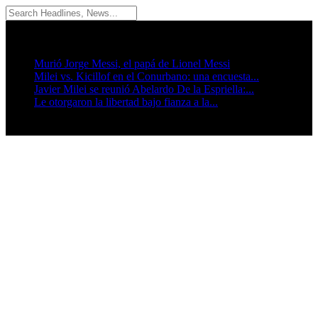
09/08/2026
Breaking News
Murió Jorge Messi, el papá de Lionel Messi
Milei vs. Kicillof en el Conurbano: una encuesta...
Javier Milei se reunió Abelardo De la Espriella:...
Le otorgaron la libertad bajo fianza a la...
Seguinos